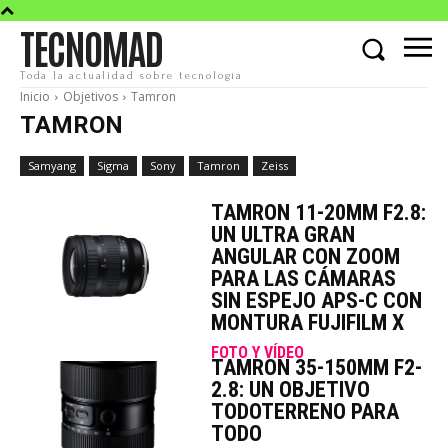
TECNOMAD
Toda la actualidad sobre tecnología
Inicio
Objetivos
Tamron
TAMRON
Samyang
Sigma
Sony
Tamron
Zeiss
TAMRON 11-20MM F2.8:
UN ULTRA GRAN
ANGULAR CON ZOOM
PARA LAS CÁMARAS
SIN ESPEJO APS-C CON
MONTURA FUJIFILM X
FOTO Y VÍDEO
TAMRON 35-150MM F2-
2.8: UN OBJETIVO
TODOTERRENO PARA
TODO