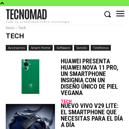
TECNOMAD
Toda la actualidad sobre tecnología
Inicio
Tech
TECH
Accesorios
Smart Home
Software
Sonido
Teléfonos
HUAWEI PRESENTA
HUAWEI NOVA 11 PRO,
UN SMARTPHONE
INSIGNIA CON UN
DISEÑO ÚNICO DE PIEL
VEGANA
TECH
NUEVO VIVO V29 LITE:
EL SMARTPHONE QUE
NECESITAS PARA EL DÍA
A DÍA